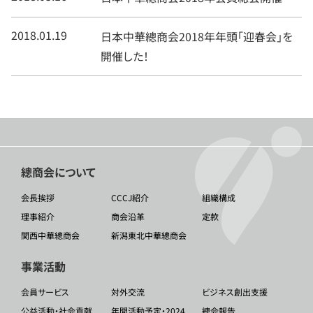
2018.01.19
日本中華總商会2018年年頭「迎春会」を
開催した！
總商会について
会長挨拶
CCCJ紹介
組織構成
理事紹介
商会沿革
定款
関西中華總商会
新潟東北中華總商会
事業活動
会員サービス
対外交流
ビジネス創出支援
公益活動・社会貢献
年間活動予定・2024
總会報告