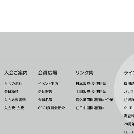
入会ご案内
会員広場
リンク集
ライ
入会の流れ
イベント案内
日本政府・関連団体
機関
会員種類
活動報告
中国政府・関連団体
パンフ
入会必要書類
会員名簿
海外華商関連団体・企業
訪談
入会費・会費
CCCJ委員会紹介
在日中国関連団体
YouT
調査報
20周
CCCJ