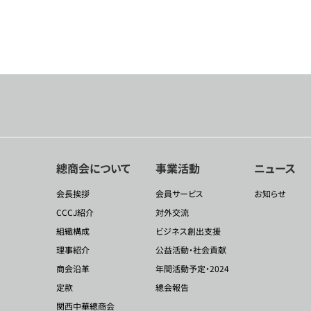
總商会について
事業活動
ニュース
会長挨拶
会員サービス
お知らせ
CCCJ紹介
対外交流
組織構成
ビジネス創出支援
理事紹介
公益活動・社会貢献
商会沿革
年間活動予定・2024
定款
總会報告
関西中華總商会