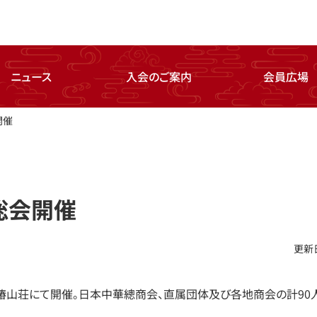
ニュース
入会のご案内
会員広場
開催
総会開催
更新日
テル椿山荘にて開催。日本中華總商会、直属団体及び各地商会の計90