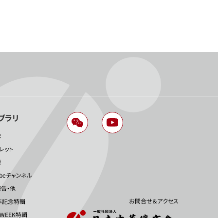
ブラリ
誌
レット
録
ubeチャンネル
告・他
お問合せ＆アクセス
年記念特輯
 WEEK特輯