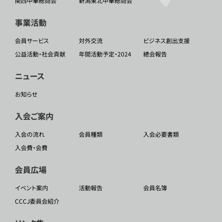
関西中華總商会
新潟東北中華總商会
事業活動
会員サービス
対外交流
ビジネス創出支援
公益活動・社会貢献
年間活動予定・2024
總会報告
ニュース
お知らせ
入会ご案内
入会の流れ
会員種類
入会必要書類
入会費・会費
会員広場
イベント案内
活動報告
会員名簿
CCCJ委員会紹介