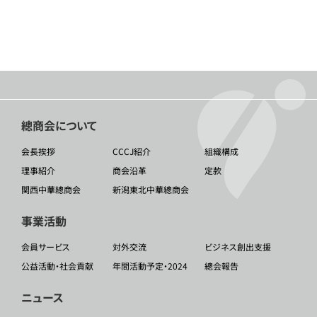
總商会について
会長挨拶
CCCJ紹介
組織構成
理事紹介
商会沿革
定款
関西中華總商会
新潟東北中華總商会
事業活動
会員サービス
対外交流
ビジネス創出支援
公益活動・社会貢献
年間活動予定・2024
總会報告
ニュース