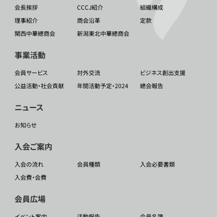
会長挨拶
CCCJ紹介
組織構成
理事紹介
商会沿革
定款
関西中華總商会
新潟東北中華總商会
事業活動
会員サービス
対外交流
ビジネス創出支援
公益活動・社会貢献
年間活動予定・2024
總会報告
ニュース
お知らせ
入会ご案内
入会の流れ
会員種類
入会必要書類
入会費・会費
会員広場
イベント案内
活動報告
会員名簿