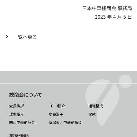
日本中華總商会 事務局
2023 年 4 月 5 日
一覧へ戻る
總商会について
会長挨拶
CCCJ紹介
組織構成
理事紹介
商会沿革
定款
関西中華總商会
新潟東北中華總商会
事業活動