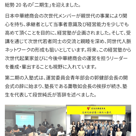
総勢 20 名の「二期生」を迎えました。
日本中華總商会の次世代メンバーが親世代の事業により関
心を持ち、承継者として当事者意識及び経営能力を少しでも
高めて頂くことを目的に、経営塾が企画されました。そして、受
講を通じて次世代若者同士の交流と親睦を深め、同世代人脈
ネットワークの形成も狙いとしています。将来、この経営塾から
次世代起業家並びに今後中華總商会の運営を担うリーダー
を養成・輩出することも視野に入れています。
第二期の入塾式は、運営委員会青年部会の郭健部会長の開
会式の辞に始まり、塾長である䔥敬如会長の挨拶が続き、塾
生を代表して段世純氏が答辞を述べました。