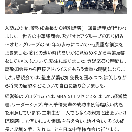
入塾式の後、䔥敬如会長から特別講演(一回目講義)が行われ
ました。「世界の中華總商会、及びオセアグループの取り組み
～オセアグループの 60 年の歩みについて～」貴重な講演を
頂きました。変化の速い時代をいかに見極めながら事業展開
をしていくかについて、塾生に語りました。質疑応答の時間は、
䔥敬如会長から直接アドバイスをもらう貴重な時間になりま
した。懇親会では、塾生が䔥敬如会長を囲みつつ、談笑しなが
ら将来の展望などについて自由に語り合いました。
経営塾のプログラムでは、MBA のエッセンスをはじめ、経営管
理、リーダーシップ、華人華僑先輩の成功事例等幅広い内容
を用意しています。二期生が一人でも多くの親友と出会い、切
磋琢磨し、お互いにいい刺激を与え合い、助け合い、多くの成
長と収穫を手に入れることを日本中華總商会は祈ります。