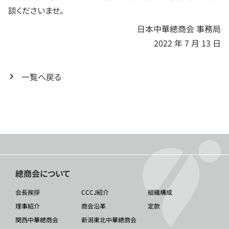
談くださいませ。
日本中華總商会 事務局
2022 年 7 月 13 日
一覧へ戻る
總商会について
会長挨拶
CCCJ紹介
組織構成
理事紹介
商会沿革
定款
関西中華總商会
新潟東北中華總商会