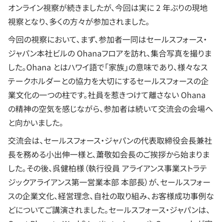
オンライン視察が続きましたが、今回は実に 2 年ぶりの現地
視察となり、多くの方々が参加されました。
今回の視察において、まず、参加者一同はセールスフォース・
ジャパン本社ビルの Ohanaフロアを訪れ、集合写真を撮りま
した。Ohana とはハワイ語で「家族」の意味であり、様々なス
テークホルダーとの協力を大切にするセールスフォースの企
業文化の一つの柱です。社員を惹きつけて離さない Ohana
の精神の空気を感じながら、参加者は続いて交流会の会場へ
と向かいました。
交流会は、セールスフォース・ジャパンの代表取締役会長兼社
長を務める小出伸一様と、䔥敬如会長のご挨拶から始まりま
した。その後、呉健柏様（執行役員 アライアンス事業ストラテ
ジックアライアンス第一営業本部 本部長）が、セールスフォー
スの企業文化、経営理念、自社の取り組み、お客様成功事例な
どについてご講演されました。セールスフォース・ジャパンは、