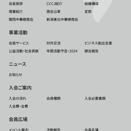
会長挨拶
CCCJ紹介
組織構成
理事紹介
商会沿革
定款
関西中華總商会
新潟東北中華總商会
事業活動
会員サービス
対外交流
ビジネス創出支援
公益活動・社会貢献
年間活動予定・2024
總会報告
ニュース
お知らせ
入会ご案内
入会の流れ
会員種類
入会必要書類
入会費・会費
会員広場
イベント案内
活動報告
会員名簿