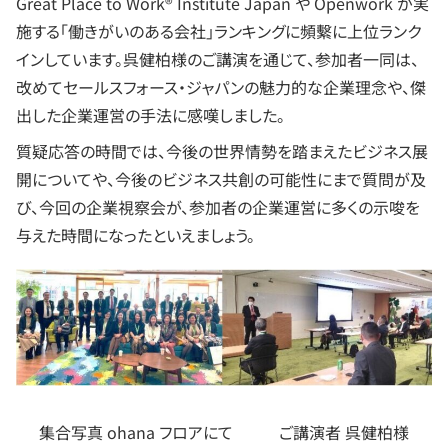
Great Place to Work® Institute Japan や Openwork が実
施する「働きがいのある会社」ランキングに頻繫に上位ランク
インしています。呉健柏様のご講演を通じて、参加者一同は、
改めてセールスフォース・ジャパンの魅力的な企業理念や、傑
出した企業運営の手法に感嘆しました。
質疑応答の時間では、今後の世界情勢を踏まえたビジネス展
開についてや、今後のビジネス共創の可能性にまで質問が及
び、今回の企業視察会が、参加者の企業運営に多くの示唆を
与えた時間になったといえましょう。
集合写真 ohana フロアにて
ご講演者 呉健柏様