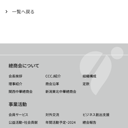
一覧へ戻る
總商会について
会長挨拶
CCCJ紹介
組織構成
理事紹介
商会沿革
定款
関西中華總商会
新潟東北中華總商会
事業活動
会員サービス
対外交流
ビジネス創出支援
公益活動・社会貢献
年間活動予定・2024
總会報告