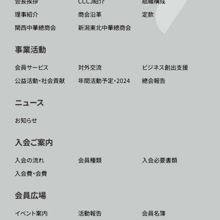
会長挨拶
CCCJ紹介
組織構成
理事紹介
商会沿革
定款
関西中華總商会
新潟東北中華總商会
事業活動
会員サービス
対外交流
ビジネス創出支援
公益活動・社会貢献
年間活動予定・2024
總会報告
ニュース
お知らせ
入会ご案内
入会の流れ
会員種類
入会必要書類
入会費・会費
会員広場
イベント案内
活動報告
会員名簿