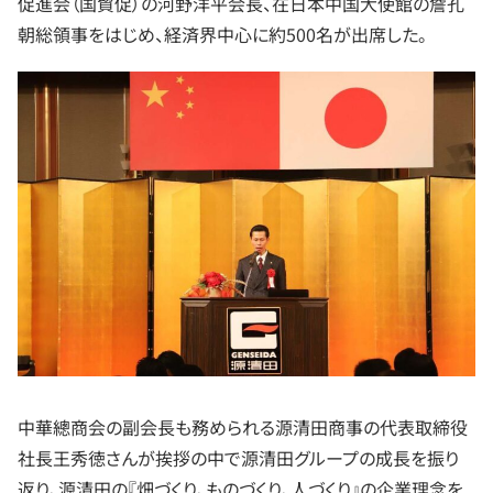
促進会（国貿促）の河野洋平会長、在日本中国大使館の詹孔
朝総領事をはじめ、経済界中心に約500名が出席した。
中華總商会の副会長も務められる源清田商事の代表取締役
社長王秀徳さんが挨拶の中で源清田グループの成長を振り
返り、源清田の『畑づくり、ものづくり、人づくり』の企業理念を