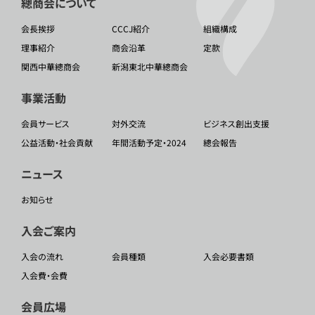
總商会について
会長挨拶
CCCJ紹介
組織構成
理事紹介
商会沿革
定款
関西中華總商会
新潟東北中華總商会
事業活動
会員サービス
対外交流
ビジネス創出支援
公益活動・社会貢献
年間活動予定・2024
總会報告
ニュース
お知らせ
入会ご案内
入会の流れ
会員種類
入会必要書類
入会費・会費
会員広場