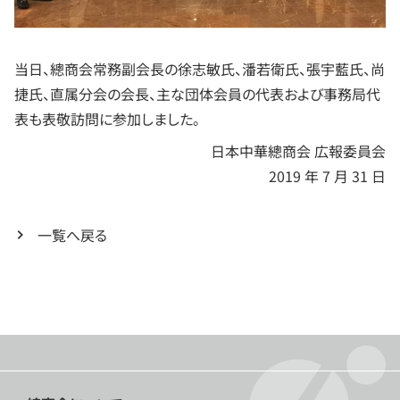
当日、總商会常務副会長の徐志敏氏、潘若衛氏、張宇藍氏、尚
捷氏、直属分会の会長、主な団体会員の代表および事務局代
表も表敬訪問に参加しました。
日本中華總商会 広報委員会
2019 年 7 月 31 日
一覧へ戻る