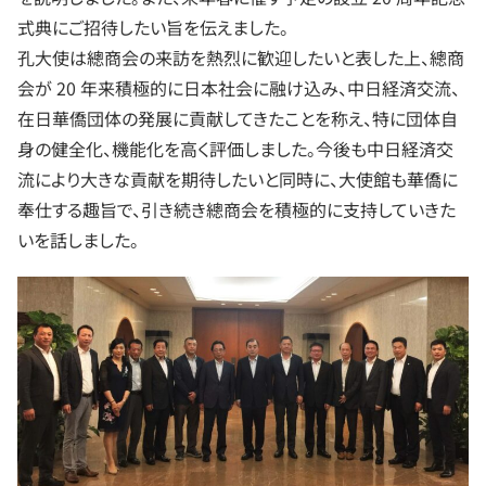
式典にご招待したい旨を伝えました。
孔大使は總商会の来訪を熱烈に歓迎したいと表した上、總商
会が 20 年来積極的に日本社会に融け込み、中日経済交流、
在日華僑団体の発展に貢献してきたことを称え、特に団体自
身の健全化、機能化を高く評価しました。今後も中日経済交
流により大きな貢献を期待したいと同時に、大使館も華僑に
奉仕する趣旨で、引き続き總商会を積極的に支持していきた
いを話しました。