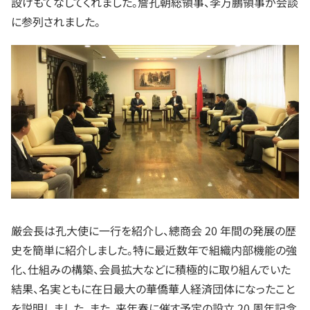
設けもてなしてくれました。詹孔朝総領事、李万鵬領事が会談
に参列されました。
厳会長は孔大使に一行を紹介し、總商会 20 年間の発展の歴
史を簡単に紹介しました。特に最近数年で組織内部機能の強
化、仕組みの構築、会員拡大などに積極的に取り組んでいた
結果、名実ともに在日最大の華僑華人経済団体になったこと
を説明しました。また、来年春に催す予定の設立 20 周年記念