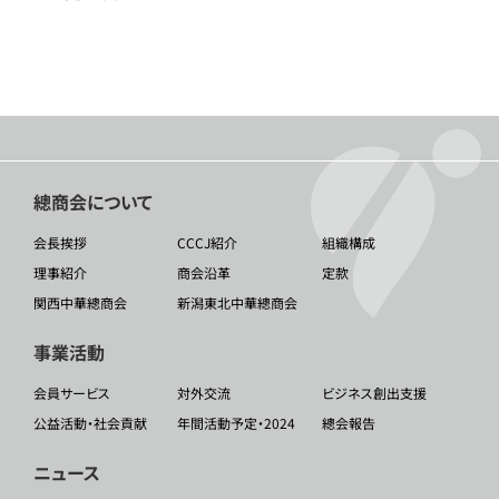
總商会について
会長挨拶
CCCJ紹介
組織構成
理事紹介
商会沿革
定款
関西中華總商会
新潟東北中華總商会
事業活動
会員サービス
対外交流
ビジネス創出支援
公益活動・社会貢献
年間活動予定・2024
總会報告
ニュース