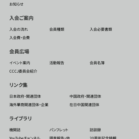
お知らせ
入会ご案内
入会の流れ
会員種類
入会必要書類
入会費・会費
会員広場
イベント案内
活動報告
会員名簿
CCCJ委員会紹介
リンク集
日本政府・関連団体
中国政府・関連団体
海外華商関連団体・企業
在日中国関連団体
ライブラリ
機関誌
パンフレット
訪談録
YouTubeチャンネル
調査報告・他
20周年記念特輯