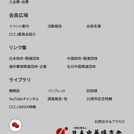
入会費・会費
会員広場
イベント案内
活動報告
会員名簿
CCCJ委員会紹介
リンク集
日本政府・関連団体
中国政府・関連団体
海外華商関連団体・企業
在日中国関連団体
ライブラリ
機関誌
パンフレット
訪談録
YouTubeチャンネル
調査報告・他
20周年記念特輯
CCCJ WEEK特輯
お問合せ＆アクセス