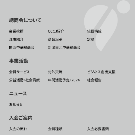
總商会について
会長挨拶
CCCJ紹介
組織構成
理事紹介
商会沿革
定款
関西中華總商会
新潟東北中華總商会
事業活動
会員サービス
対外交流
ビジネス創出支援
公益活動・社会貢献
年間活動予定・2024
總会報告
ニュース
お知らせ
入会ご案内
入会の流れ
会員種類
入会必要書類