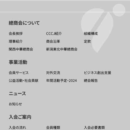
總商会について
会長挨拶
CCCJ紹介
組織構成
理事紹介
商会沿革
定款
関西中華總商会
新潟東北中華總商会
事業活動
会員サービス
対外交流
ビジネス創出支援
公益活動・社会貢献
年間活動予定・2024
總会報告
ニュース
お知らせ
入会ご案内
入会の流れ
会員種類
入会必要書類