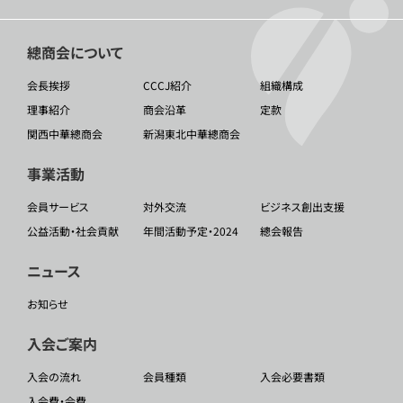
總商会について
会長挨拶
CCCJ紹介
組織構成
理事紹介
商会沿革
定款
関西中華總商会
新潟東北中華總商会
事業活動
会員サービス
対外交流
ビジネス創出支援
公益活動・社会貢献
年間活動予定・2024
總会報告
ニュース
お知らせ
入会ご案内
入会の流れ
会員種類
入会必要書類
入会費・会費