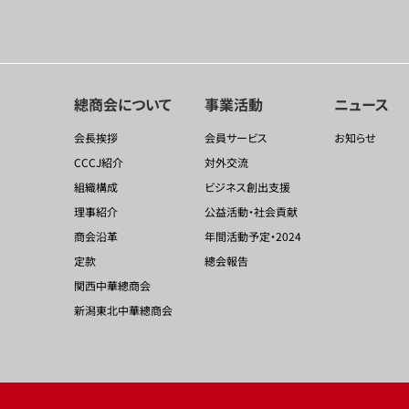
總商会について
事業活動
ニュース
会長挨拶
会員サービス
お知らせ
CCCJ紹介
対外交流
組織構成
ビジネス創出支援
理事紹介
公益活動・社会貢献
商会沿革
年間活動予定・2024
定款
總会報告
関西中華總商会
新潟東北中華總商会