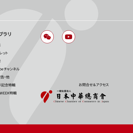
ブラリ
誌
レット
録
ubeチャンネル
告・他
お問合せ＆アクセス
年記念特輯
 WEEK特輯