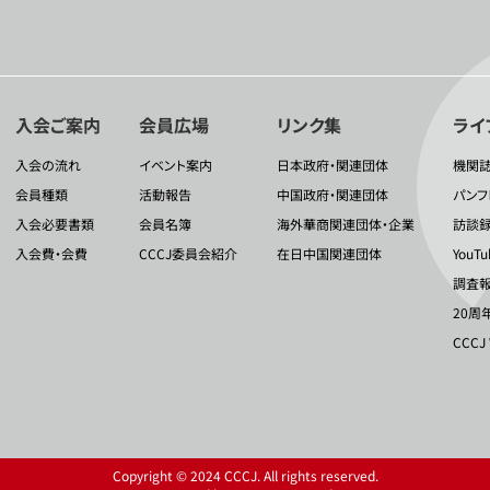
入会ご案内
会員広場
リンク集
ライ
入会の流れ
イベント案内
日本政府・関連団体
機関
会員種類
活動報告
中国政府・関連団体
パンフ
入会必要書類
会員名簿
海外華商関連団体・企業
訪談
入会費・会費
CCCJ委員会紹介
在日中国関連団体
YouT
調査報
20周
CCCJ
Copyright © 2024 CCCJ. All rights reserved.