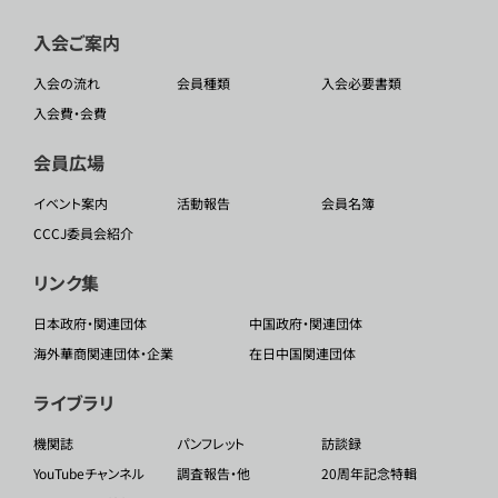
入会ご案内
入会の流れ
会員種類
入会必要書類
入会費・会費
会員広場
イベント案内
活動報告
会員名簿
CCCJ委員会紹介
リンク集
日本政府・関連団体
中国政府・関連団体
海外華商関連団体・企業
在日中国関連団体
ライブラリ
機関誌
パンフレット
訪談録
YouTubeチャンネル
調査報告・他
20周年記念特輯