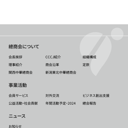
總商会について
会長挨拶
CCCJ紹介
組織構成
理事紹介
商会沿革
定款
関西中華總商会
新潟東北中華總商会
事業活動
会員サービス
対外交流
ビジネス創出支援
公益活動・社会貢献
年間活動予定・2024
總会報告
ニュース
お知らせ