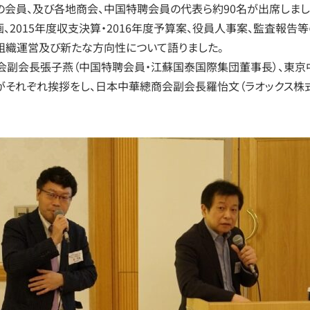
会員、及び各地商会、中国特聘会員の代表ら約90名が出席しまし
、2015年度収支決算・2016年度予算案、役員人事案、監査報告
の組織運営及び新たな方向性について語りました。
商会副会長張子燕（中国特聘会員・江蘇国泰国際集団董事長）、東京
）がそれぞれ挨拶をし、日本中華總商会副会長羅怡文（ラオックス株