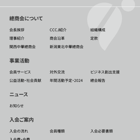
總商会について
会長挨拶
CCCJ紹介
組織構成
理事紹介
商会沿革
定款
関西中華總商会
新潟東北中華總商会
事業活動
会員サービス
対外交流
ビジネス創出支援
公益活動・社会貢献
年間活動予定・2024
總会報告
ニュース
お知らせ
入会ご案内
入会の流れ
会員種類
入会必要書類
入会費・会費