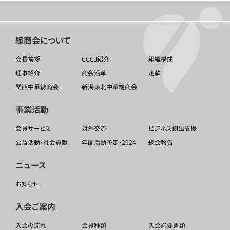
總商会について
会長挨拶
CCCJ紹介
組織構成
理事紹介
商会沿革
定款
関西中華總商会
新潟東北中華總商会
事業活動
会員サービス
対外交流
ビジネス創出支援
公益活動・社会貢献
年間活動予定・2024
總会報告
ニュース
お知らせ
入会ご案内
入会の流れ
会員種類
入会必要書類