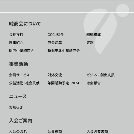
總商会について
会長挨拶
CCCJ紹介
組織構成
理事紹介
商会沿革
定款
関西中華總商会
新潟東北中華總商会
事業活動
会員サービス
対外交流
ビジネス創出支援
公益活動・社会貢献
年間活動予定・2024
總会報告
ニュース
お知らせ
入会ご案内
入会の流れ
会員種類
入会必要書類