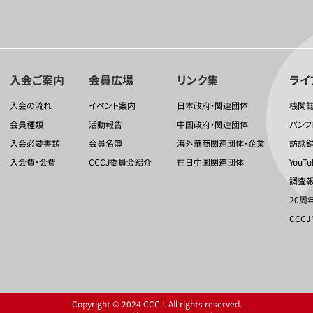
入会ご案内
会員広場
リンク集
ライ
入会の流れ
イベント案内
日本政府・関連団体
機関
会員種類
活動報告
中国政府・関連団体
パンフ
入会必要書類
会員名簿
海外華商関連団体・企業
訪談
入会費・会費
CCCJ委員会紹介
在日中国関連団体
YouT
調査報
20周
CCCJ
Copyright © 2024 CCCJ. All rights reserved.