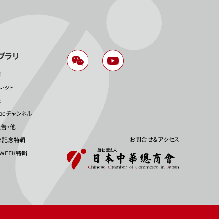
ブラリ
誌
レット
録
ubeチャンネル
告・他
お問合せ＆アクセス
年記念特輯
 WEEK特輯