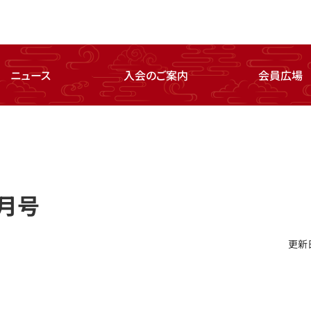
ニュース
入会のご案内
会員広場
 月号
更新日