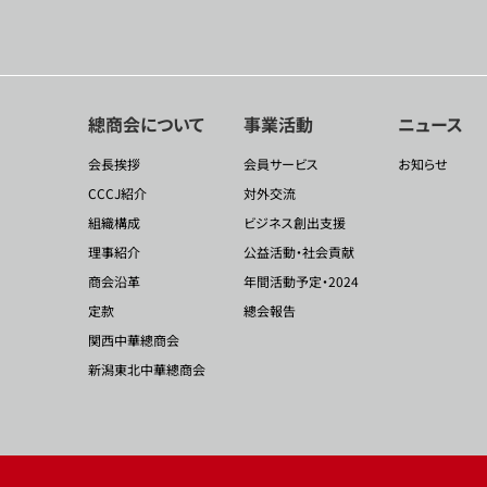
總商会について
事業活動
ニュース
会長挨拶
会員サービス
お知らせ
CCCJ紹介
対外交流
組織構成
ビジネス創出支援
理事紹介
公益活動・社会貢献
商会沿革
年間活動予定・2024
定款
總会報告
関西中華總商会
新潟東北中華總商会