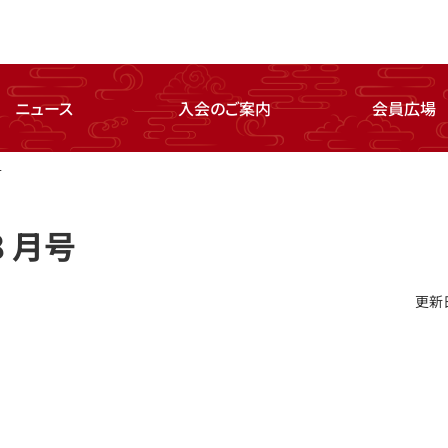
ニュース
入会のご案内
会員広場
号
8 月号
更新日