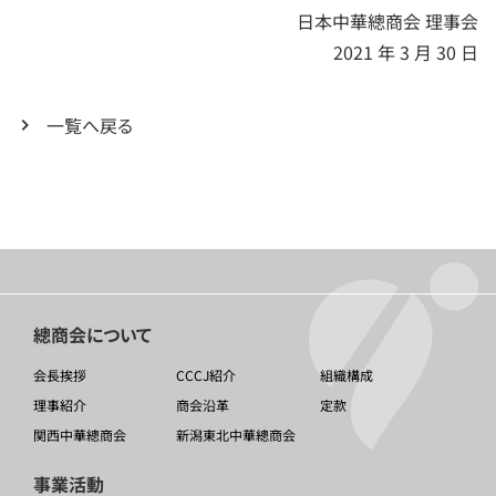
日本中華總商会 理事会
2021 年 3 月 30 日
一覧へ戻る
總商会について
会長挨拶
CCCJ紹介
組織構成
理事紹介
商会沿革
定款
関西中華總商会
新潟東北中華總商会
事業活動