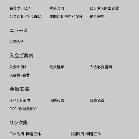
会員サービス
対外交流
ビジネス創出支援
公益活動・社会貢献
年間活動予定・2024
總会報告
ニュース
お知らせ
入会ご案内
入会の流れ
会員種類
入会必要書類
入会費・会費
会員広場
イベント案内
活動報告
会員名簿
CCCJ委員会紹介
リンク集
日本政府・関連団体
中国政府・関連団体