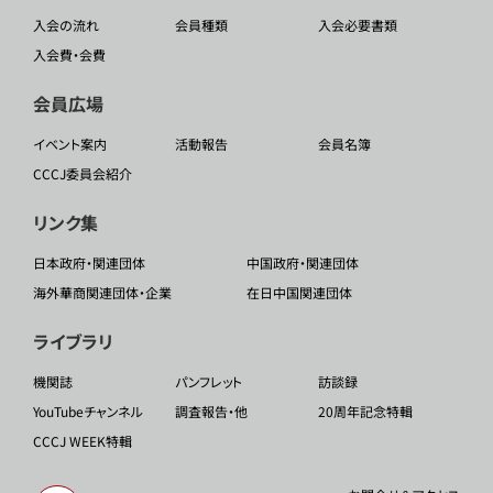
入会の流れ
会員種類
入会必要書類
入会費・会費
会員広場
イベント案内
活動報告
会員名簿
CCCJ委員会紹介
リンク集
日本政府・関連団体
中国政府・関連団体
海外華商関連団体・企業
在日中国関連団体
ライブラリ
機関誌
パンフレット
訪談録
YouTubeチャンネル
調査報告・他
20周年記念特輯
CCCJ WEEK特輯