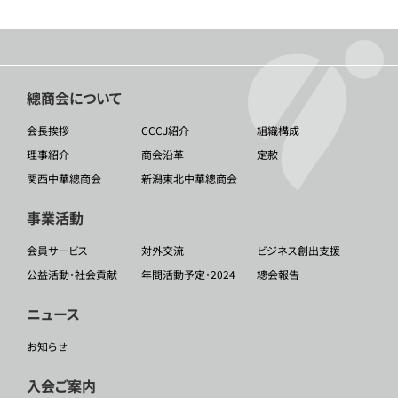
總商会について
会長挨拶
CCCJ紹介
組織構成
理事紹介
商会沿革
定款
関西中華總商会
新潟東北中華總商会
事業活動
会員サービス
対外交流
ビジネス創出支援
公益活動・社会貢献
年間活動予定・2024
總会報告
ニュース
お知らせ
入会ご案内