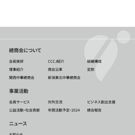
總商会について
会長挨拶
CCCJ紹介
組織構成
理事紹介
商会沿革
定款
関西中華總商会
新潟東北中華總商会
事業活動
会員サービス
対外交流
ビジネス創出支援
公益活動・社会貢献
年間活動予定・2024
總会報告
ニュース
お知らせ