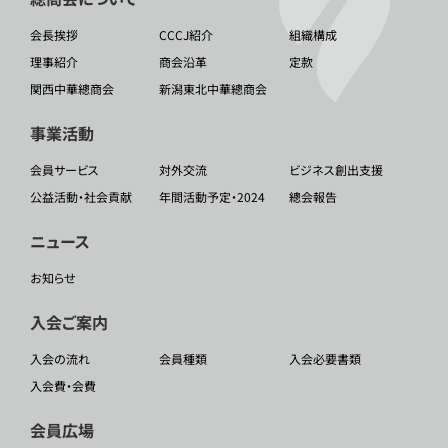
会長挨拶
CCCJ紹介
組織構成
理事紹介
商会沿革
定款
関西中華總商会
新潟東北中華總商会
事業活動
会員サービス
対外交流
ビジネス創出支援
公益活動・社会貢献
年間活動予定・2024
總会報告
ニュース
お知らせ
入会ご案内
入会の流れ
会員種類
入会必要書類
入会費・会費
会員広場