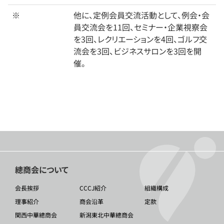
※
他に、定例会員交流活動として、例会・会
員交流会を11回、セミナー・企業視察会
を3回、レクリエーションを4回、ゴルフ交
流会を3回、ビジネスサロンを3回を開
催。
總商会について
会長挨拶
CCCJ紹介
組織構成
理事紹介
商会沿革
定款
関西中華總商会
新潟東北中華總商会