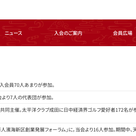
ニュース
入会のご案内
会員広場
入会員70人あまりが参加。
会より7人の代表団が参加。
を共同主催。太平洋クラブ成田に日中経済界ゴルフ愛好者172名が
華人濱海新区創業発展フォーラム」に，当会より16人参加。期間中、