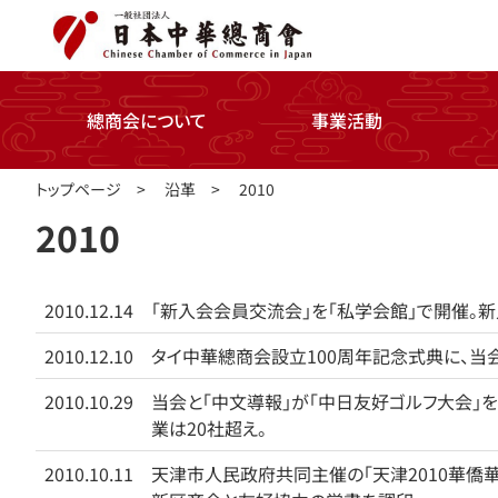
總商会について
事業活動
トップページ
>
沿革
>
2010
2010
2010.12.14
「新入会会員交流会」を「私学会館」で開催。新
2010.12.10
タイ中華總商会設立100周年記念式典に、当
2010.10.29
当会と「中文導報」が「中日友好ゴルフ大会」
業は20社超え。
2010.10.11
天津市人民政府共同主催の「天津2010華僑