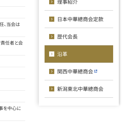
理事紹介
日本中華總商会定款
任、当会は
歴代会長
府責任者と会
沿革
関西中華總商会
新潟東北中華總商会
事を中心に