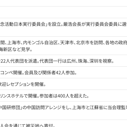
念活動日本実行委員会」を設立。厳浩会長が実行委員会委員に選
間、上海市、内モンゴル自治区、天津市、北京市を訪問、各地の政
海新区など見学。
会22人代表団を派遣。代表団一行は広州、珠海、深圳を視察。
フコンペ開催。会員及び関係者42人参加。
迎レセプションを開催。
リンスホテルで開催。参加者は400人を超えた。
部中国研修団」の中国訪問アレンジをし、上海市と江蘇省に当会理監
華人会を通じて被災地へ寄付。