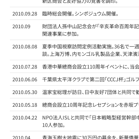
新区商会と友好協力の覚書を調印。
2010.09.28
臨時総会開催。シンポジュウム開催。
2010.09
財団法人孫中山記念会が「辛亥革命百周年記
関連事業に参加。
2010.08.08
夏季中国視察訪問定例活動実施。36名で一週
談。上海万博、内モンゴル乳製品企業、天津濱
2010.07.28
香港中華總商会設立110周年イベントに、当
2010.06.06
千葉県太平洋クラブで第二回「CCCJ杯」ゴル
2010.05.30
温家宝総理が訪日、日中友好7団体と共同で歓
2010.05.18
總商会設立10周年記念レセプションを赤坂プ
2010.04.22
NPO法人ISLと共同で「日本戦略型経営幹
10人参加。
2010.04
青海玉樹大地震に30万円の募金を、新華僑