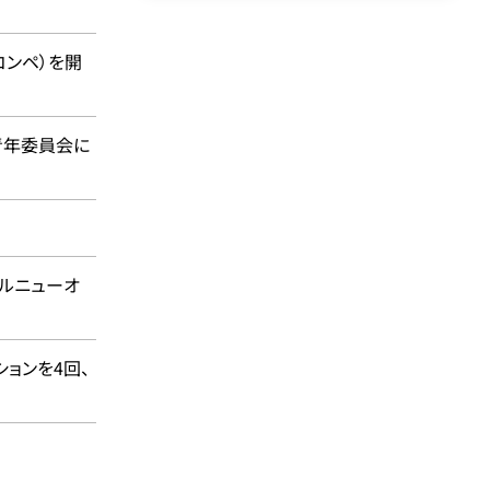
コンペ）を開
青年委員会に
テルニューオ
ョンを4回、