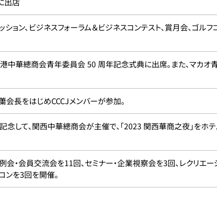
」に出店
日ミッション、ビジネスフォーラム＆ビジネスコンテスト、賞月会、ゴルフ
、香港中華總商会青年委員会 50 周年記念式典に出席。また、マカオ
に、䔥会長をはじめCCCJメンバーが参加。
を記念して、関西中華總商会が主催で、「2023 関西華商之夜」をホ
例会・会員交流会を11回、セミナー・企業視察会を3回、レクリエーシ
ロンを3回を開催。