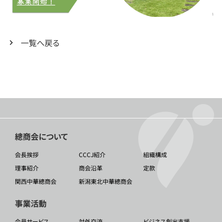
一覧へ戻る
總商会について
会長挨拶
CCCJ紹介
組織構成
理事紹介
商会沿革
定款
関西中華總商会
新潟東北中華總商会
事業活動
会員サービス
対外交流
ビジネス創出支援