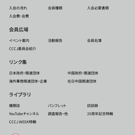
入会の流れ
会員種類
入会必要書類
入会費・会費
会員広場
イベント案内
活動報告
会員名簿
CCCJ委員会紹介
リンク集
日本政府・関連団体
中国政府・関連団体
海外華商関連団体・企業
在日中国関連団体
ライブラリ
機関誌
パンフレット
訪談録
YouTubeチャンネル
調査報告・他
20周年記念特輯
CCCJ WEEK特輯