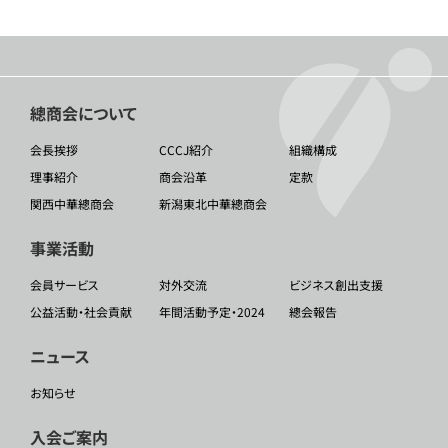
總商会について
会長挨拶
CCCJ紹介
組織構成
理事紹介
商会沿革
定款
関西中華總商会
新潟東北中華總商会
事業活動
会員サービス
対外交流
ビジネス創出支援
公益活動・社会貢献
年間活動予定・2024
總会報告
ニュース
お知らせ
入会ご案内