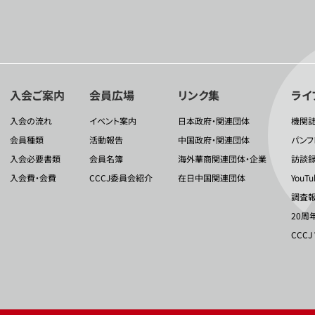
入会ご案内
会員広場
リンク集
ライ
入会の流れ
イベント案内
日本政府・関連団体
機関
会員種類
活動報告
中国政府・関連団体
パンフ
入会必要書類
会員名簿
海外華商関連団体・企業
訪談
入会費・会費
CCCJ委員会紹介
在日中国関連団体
YouT
調査報
20周
CCCJ