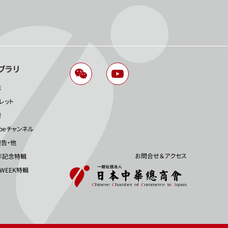
ブラリ
誌
レット
録
ubeチャンネル
告・他
お問合せ＆アクセス
年記念特輯
 WEEK特輯