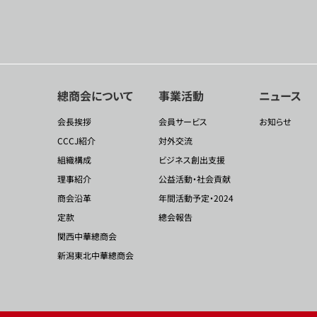
總商会について
事業活動
ニュース
会長挨拶
会員サービス
お知らせ
CCCJ紹介
対外交流
組織構成
ビジネス創出支援
理事紹介
公益活動・社会貢献
商会沿革
年間活動予定・2024
定款
總会報告
関西中華總商会
新潟東北中華總商会