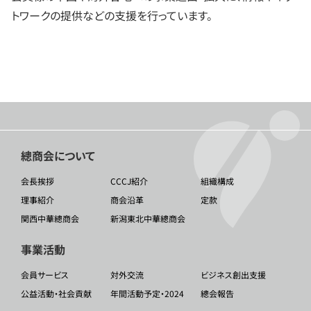
トワークの提供などの支援を行っています。
總商会について
会長挨拶
CCCJ紹介
組織構成
理事紹介
商会沿革
定款
関西中華總商会
新潟東北中華總商会
事業活動
会員サービス
対外交流
ビジネス創出支援
公益活動・社会貢献
年間活動予定・2024
總会報告