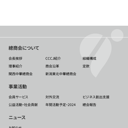
總商会について
会長挨拶
CCCJ紹介
組織構成
理事紹介
商会沿革
定款
関西中華總商会
新潟東北中華總商会
事業活動
会員サービス
対外交流
ビジネス創出支援
公益活動・社会貢献
年間活動予定・2024
總会報告
ニュース
お知らせ