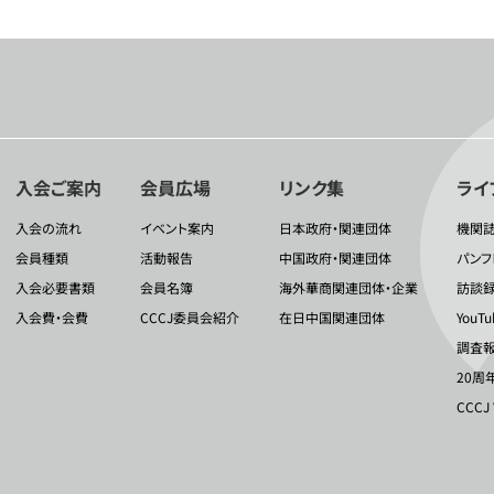
入会ご案内
会員広場
リンク集
ライ
入会の流れ
イベント案内
日本政府・関連団体
機関
会員種類
活動報告
中国政府・関連団体
パンフ
入会必要書類
会員名簿
海外華商関連団体・企業
訪談
入会費・会費
CCCJ委員会紹介
在日中国関連団体
YouT
調査報
20周
CCCJ