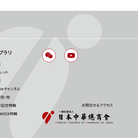
ブラリ
誌
レット
録
ubeチャンネル
告・他
お問合せ＆アクセス
年記念特輯
 WEEK特輯