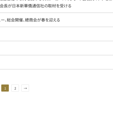
如会長が日本新華僑通信社の取材を受ける
ビュー、総会開催、總商会が春を迎える
1
2
→