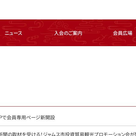
ニュース
入会のご案内
会員広場
！HPで会員専用ページ新開設
日新聞の取材を受ける！ジャムス市投資貿易観光プロモーション会が