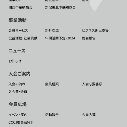
関西中華總商会
新潟東北中華總商会
事業活動
会員サービス
対外交流
ビジネス創出支援
公益活動・社会貢献
年間活動予定・2024
總会報告
ニュース
お知らせ
入会ご案内
入会の流れ
会員種類
入会必要書類
入会費・会費
会員広場
イベント案内
活動報告
会員名簿
CCCJ委員会紹介