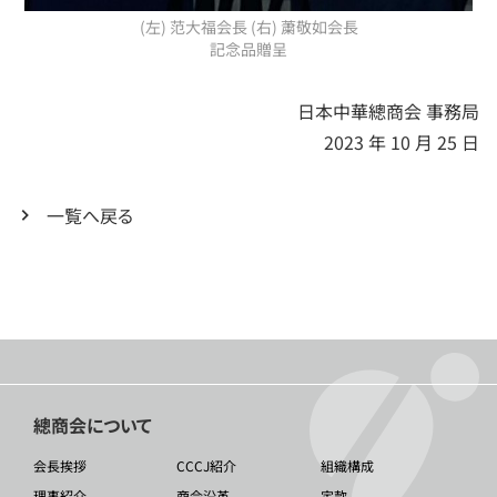
(左) 范大福会長 (右) 䔥敬如会長
記念品贈呈
日本中華總商会 事務局
2023 年 10 月 25 日
一覧へ戻る
總商会について
会長挨拶
CCCJ紹介
組織構成
理事紹介
商会沿革
定款