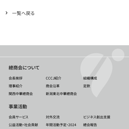
一覧へ戻る
總商会について
会長挨拶
CCCJ紹介
組織構成
理事紹介
商会沿革
定款
関西中華總商会
新潟東北中華總商会
事業活動
会員サービス
対外交流
ビジネス創出支援
公益活動・社会貢献
年間活動予定・2024
總会報告