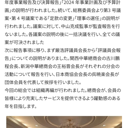
年度事業報告及び決算報告」「2024 年事業計画及び予算計
画」の説明が行われました。続いて、総務委員会より第3 号議
案・第 4 号議案である「定款の変更」「理事の選任」の説明が
行われました。議案に対して、中山克成監事が監査報告を行
ないました。各議案の説明の後に一括決議を行い、全ての議
案が可決されました
次に報告事項に移り、まず厳浩評議員会長から「評議員会報
告」についての説明がありました。関西中華總商会の古川鵬
程会長、新潟中華總商会の王裕晋会長がそれぞれの分会の
活動について報告を行い、日本商協会会長の呉暁楽会長が
団体会員を代表して挨拶を行いました。
今回の総会では組織再編が行われました。總商会が、会員の
皆様により充実したサービスを提供できるよう躍動感のある
年を目指します。