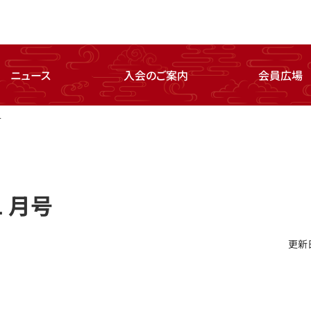
ニュース
入会のご案内
会員広場
号
1 月号
更新日