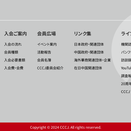
入会ご案内
会員広場
リンク集
ライ
入会の流れ
イベント案内
日本政府・関連団体
機関
会員種類
活動報告
中国政府・関連団体
パンフ
入会必要書類
会員名簿
海外華商関連団体・企業
訪談
入会費・会費
CCCJ委員会紹介
在日中国関連団体
YouT
調査報
20周
CCCJ
Copyright © 2024 CCCJ. All rights reserved.