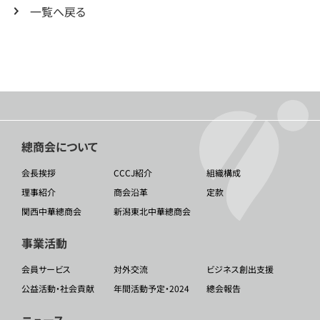
一覧へ戻る
總商会について
会長挨拶
CCCJ紹介
組織構成
理事紹介
商会沿革
定款
関西中華總商会
新潟東北中華總商会
事業活動
会員サービス
対外交流
ビジネス創出支援
公益活動・社会貢献
年間活動予定・2024
總会報告
ニュース