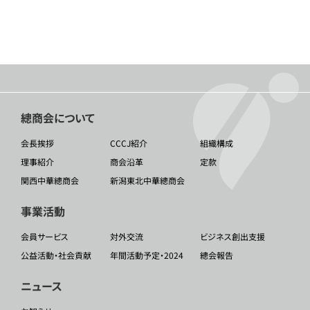
總商会について
会長挨拶
CCCJ紹介
組織構成
理事紹介
商会沿革
定款
関西中華總商会
新潟東北中華總商会
事業活動
会員サービス
対外交流
ビジネス創出支援
公益活動・社会貢献
年間活動予定・2024
總会報告
ニュース