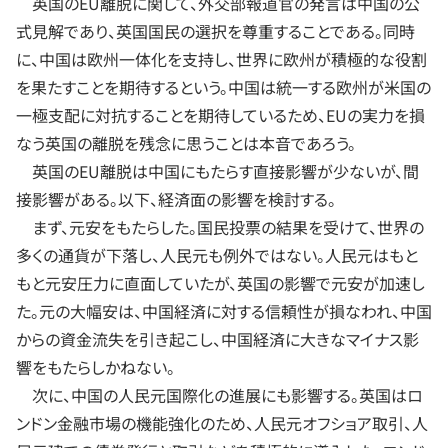
英国のEU離脱に関して、外交部報道官の発言は中国の公
式見解であり、英国国民の選択を尊重することである。同時
に、中国は欧州一体化を支持し、世界に欧州が積極的な役割
を果たすことを期待するという。中国は統一する欧州が米国の
一極支配に対抗することを期待しているため、EUの実力を損
なう英国の離脱を残念に思うことは本音であろう。
英国のEU離脱は中国にもたらす直接影響が少ないが、間
接影響がある。以下、経済面の影響を検討する。
まず、元安をもたらした。国民投票の結果を受けて、世界の
多くの通貨が下落し、人民元も例外ではない。人民元はもと
もと元安圧力に直面していたが、英国の影響で元安が加速し
た。元の大幅安は、中国経済に対する信頼性が損なわれ、中国
からの資金流失を引き起こし、中国経済に大きなマイナス影
響をもたらしかねない。
次に、中国の人民元国際化の進展にも影響する。英国はロ
ンドン金融市場の機能強化のため、人民元オフショア取引、人