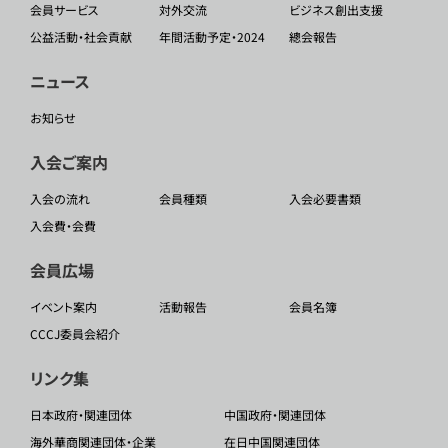
会員サービス
対外交流
ビジネス創出支援
公益活動・社会貢献
年間活動予定・2024
總会報告
ニュース
お知らせ
入会ご案内
入会の流れ
会員種類
入会必要書類
入会費・会費
会員広場
イベント案内
活動報告
会員名簿
CCCJ委員会紹介
リンク集
日本政府・関連団体
中国政府・関連団体
海外華商関連団体・企業
在日中国関連団体