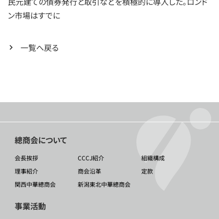
民元建ての債券発行と取引などを積極的に導入した。ロンド
ン市場はすでに
一覧へ戻る
總商会について
会長挨拶
CCCJ紹介
組織構成
理事紹介
商会沿革
定款
関西中華總商会
新潟東北中華總商会
事業活動