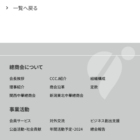
一覧へ戻る
總商会について
会長挨拶
CCCJ紹介
組織構成
理事紹介
商会沿革
定款
関西中華總商会
新潟東北中華總商会
事業活動
会員サービス
対外交流
ビジネス創出支援
公益活動・社会貢献
年間活動予定・2024
總会報告