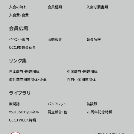
入会の流れ
会員種類
入会必要書類
入会費・会費
会員広場
イベント案内
活動報告
会員名簿
CCCJ委員会紹介
リンク集
日本政府・関連団体
中国政府・関連団体
海外華商関連団体・企業
在日中国関連団体
ライブラリ
機関誌
パンフレット
訪談録
YouTubeチャンネル
調査報告・他
20周年記念特輯
CCCJ WEEK特輯