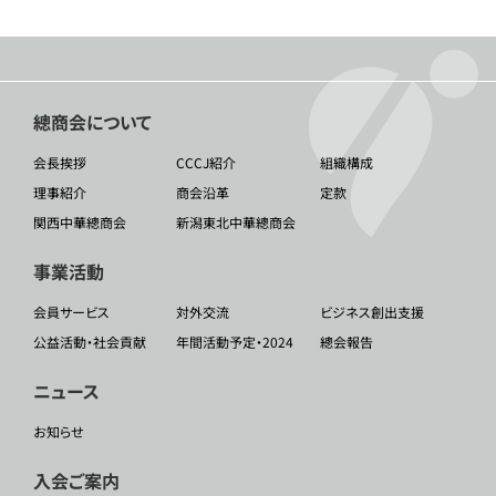
總商会について
会長挨拶
CCCJ紹介
組織構成
理事紹介
商会沿革
定款
関西中華總商会
新潟東北中華總商会
事業活動
会員サービス
対外交流
ビジネス創出支援
公益活動・社会貢献
年間活動予定・2024
總会報告
ニュース
お知らせ
入会ご案内