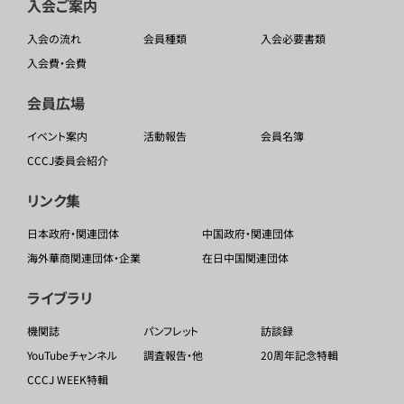
入会ご案内
入会の流れ
会員種類
入会必要書類
入会費・会費
会員広場
イベント案内
活動報告
会員名簿
CCCJ委員会紹介
リンク集
日本政府・関連団体
中国政府・関連団体
海外華商関連団体・企業
在日中国関連団体
ライブラリ
機関誌
パンフレット
訪談録
YouTubeチャンネル
調査報告・他
20周年記念特輯
CCCJ WEEK特輯