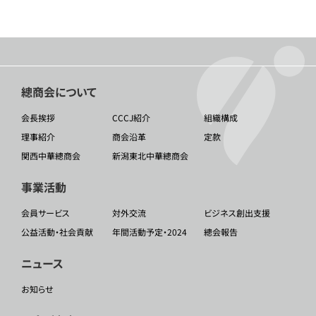
總商会について
会長挨拶
CCCJ紹介
組織構成
理事紹介
商会沿革
定款
関西中華總商会
新潟東北中華總商会
事業活動
会員サービス
対外交流
ビジネス創出支援
公益活動・社会貢献
年間活動予定・2024
總会報告
ニュース
お知らせ