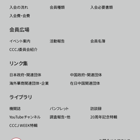
入会の流れ
会員種類
入会必要書類
入会費・会費
会員広場
イベント案内
活動報告
会員名簿
CCCJ委員会紹介
リンク集
日本政府・関連団体
中国政府・関連団体
海外華商関連団体・企業
在日中国関連団体
ライブラリ
機関誌
パンフレット
訪談録
YouTubeチャンネル
調査報告・他
20周年記念特輯
CCCJ WEEK特輯