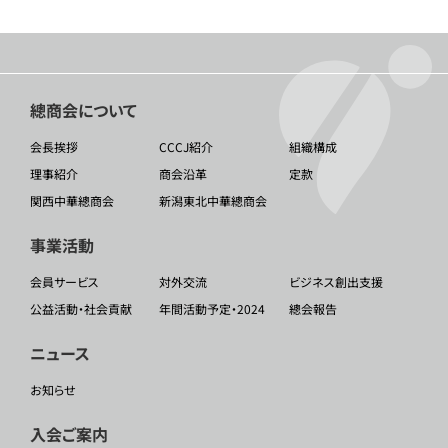
總商会について
会長挨拶
CCCJ紹介
組織構成
理事紹介
商会沿革
定款
関西中華總商会
新潟東北中華總商会
事業活動
会員サービス
対外交流
ビジネス創出支援
公益活動・社会貢献
年間活動予定・2024
總会報告
ニュース
お知らせ
入会ご案内