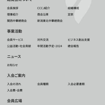
会長挨拶
CCCJ紹介
組織構成
理事紹介
商会沿革
定款
関西中華總商会
新潟東北中華總商会
事業活動
会員サービス
対外交流
ビジネス創出支援
公益活動・社会貢献
年間活動予定・2024
總会報告
ニュース
お知らせ
入会ご案内
入会の流れ
会員種類
入会必要書類
入会費・会費
会員広場