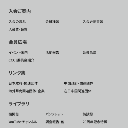
入会ご案内
入会の流れ
会員種類
入会必要書類
入会費・会費
会員広場
イベント案内
活動報告
会員名簿
CCCJ委員会紹介
リンク集
日本政府・関連団体
中国政府・関連団体
海外華商関連団体・企業
在日中国関連団体
ライブラリ
機関誌
パンフレット
訪談録
YouTubeチャンネル
調査報告・他
20周年記念特輯