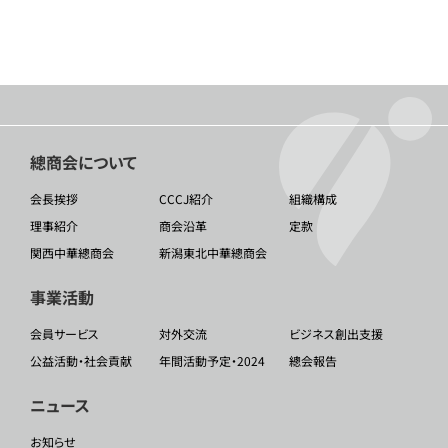
總商会について
会長挨拶
CCCJ紹介
組織構成
理事紹介
商会沿革
定款
関西中華總商会
新潟東北中華總商会
事業活動
会員サービス
対外交流
ビジネス創出支援
公益活動・社会貢献
年間活動予定・2024
總会報告
ニュース
お知らせ