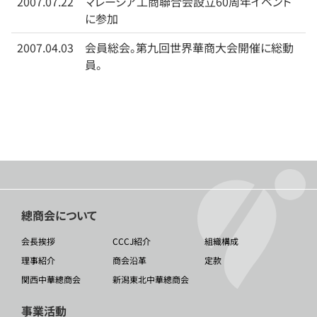
2007.07.22
マレーシア工商聯合会設立60周年イベント
に参加
2007.04.03
会員総会。第九回世界華商大会開催に総動
員。
總商会について
会長挨拶
CCCJ紹介
組織構成
理事紹介
商会沿革
定款
関西中華總商会
新潟東北中華總商会
事業活動